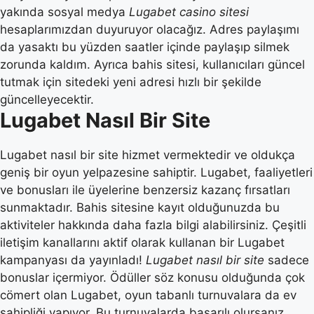
yakında sosyal medya
Lugabet casino sitesi
hesaplarımızdan duyuruyor olacağız. Adres paylaşımı
da yasaktı bu yüzden saatler içinde paylaşıp silmek
zorunda kaldım. Ayrıca bahis sitesi, kullanıcıları güncel
tutmak için sitedeki yeni adresi hızlı bir şekilde
güncelleyecektir.
Lugabet Nasıl Bir Site
Lugabet nasıl bir site hizmet vermektedir ve oldukça
geniş bir oyun yelpazesine sahiptir. Lugabet, faaliyetleri
ve bonusları ile üyelerine benzersiz kazanç fırsatları
sunmaktadır. Bahis sitesine kayıt olduğunuzda bu
aktiviteler hakkında daha fazla bilgi alabilirsiniz. Çeşitli
iletişim kanallarını aktif olarak kullanan bir Lugabet
kampanyası da yayınladı!
Lugabet nasıl bir site
sadece
bonuslar içermiyor. Ödüller söz konusu olduğunda çok
cömert olan Lugabet, oyun tabanlı turnuvalara da ev
sahipliği yapıyor. Bu turnuvalarda başarılı olursanız