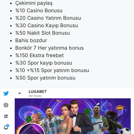
Çekimini paylaş
%10 Casino Bonusu
%20 Casino Yatırım Bonusu
%30 Casino Kayıp Bonusu
%50 Nakit Slot Bonusu
Bahis bozdur
Bonkör 7 Her yatırıma bonus
%150 Ekstra freebet
%30 Spor kayıp bonusu
%10 +%15 Spor yatırım bonusu
%50 Spor yatırım bonusu