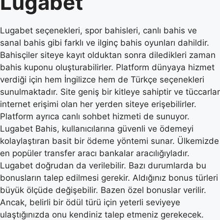
Lugabet
Lugabet seçenekleri, spor bahisleri, canlı bahis ve
sanal bahis gibi farklı ve ilginç bahis oyunları dahildir.
Bahisçiler siteye kayıt olduktan sonra diledikleri zaman
bahis kuponu oluşturabilirler. Platform dünyaya hizmet
verdiği için hem İngilizce hem de Türkçe seçenekleri
sunulmaktadır. Site geniş bir kitleye sahiptir ve tüccarlar
internet erişimi olan her yerden siteye erişebilirler.
Platform ayrıca canlı sohbet hizmeti de sunuyor.
Lugabet Bahis, kullanıcılarına güvenli ve ödemeyi
kolaylaştıran basit bir ödeme yöntemi sunar. Ülkemizde
en popüler transfer aracı bankalar aracılığıyladır.
Lugabet doğrudan da verilebilir. Bazı durumlarda bu
bonusların talep edilmesi gerekir. Aldığınız bonus türleri
büyük ölçüde değişebilir. Bazen özel bonuslar verilir.
Ancak, belirli bir ödül türü için yeterli seviyeye
ulaştığınızda onu kendiniz talep etmeniz gerekecek.