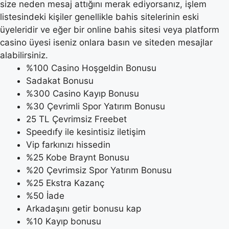
size neden mesaj attığını merak ediyorsanız, işlem
listesindeki kişiler genellikle bahis sitelerinin eski
üyeleridir ve eğer bir online bahis sitesi veya platform
casino üyesi iseniz onlara basın ve siteden mesajlar
alabilirsiniz.
%100 Casino Hoşgeldin Bonusu
Sadakat Bonusu
%300 Casino Kayıp Bonusu
%30 Çevrimli Spor Yatırım Bonusu
25 TL Çevrimsiz Freebet
Speedıfy ile kesintisiz iletişim
Vip farkınızı hissedin
%25 Kobe Braynt Bonusu
%20 Çevrimsiz Spor Yatırım Bonusu
%25 Ekstra Kazanç
%50 İade
Arkadaşını getir bonusu kap
%10 Kayıp bonusu