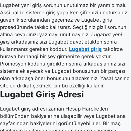
Lugabet yeni giriş sorunun unutulmaz bir yanıtı olmalı.
Aksi halde sisteme giriş yaparken şifrenizi unutursanız
güvenlik sorularından geçemez ve Lugabet giriş
prosedüründe takılıp kalırsınız. Seçtiğiniz gizli sorunun
altına cevabınızı yazmayı unutmayınız.
Lugabet yeni
giriş
arkadaşınız sizi Lugabet davet ettikten sonra
kullanmanız gereken koddur.
Lugabet giriş
takdirde
buraya herhangi bir şey girmenize gerek yoktur.
Promosyon kodunu girdikten sonra arkadaşlarınız sizi
sisteme ekleyecek ve Lugabet bonusunun bir parçası
olan arkadaşa öner bonusunu alacaksınız. Yasal casino
siteleri dikkat çekmek için bu özelliği kullanır.
Lugabet Giriş Adresi
Lugabet giriş adresi zaman Hesap Hareketleri
bölümünden bakiyelerine ulaşabilir veya Lugabet ana
sayfasından bakiyelerini görüntüleyebilirler. Bir maç
planlanan başlama vuruşundan sonraki oynanırsa,