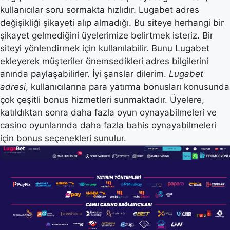
kullanıcılar soru sormakta hızlıdır. Lugabet adres
değişikliği şikayeti alıp almadığı. Bu siteye herhangi bir
şikayet gelmediğini üyelerimize belirtmek isteriz. Bir
siteyi yönlendirmek için kullanılabilir. Bunu Lugabet
ekleyerek müşteriler önemsedikleri adres bilgilerini
anında paylaşabilirler. İyi şanslar dilerim.
Lugabet
adresi
, kullanıcılarına para yatırma bonusları konusunda
çok çeşitli bonus hizmetleri sunmaktadır. Üyelere,
katıldıktan sonra daha fazla oyun oynayabilmeleri ve
casino oyunlarında daha fazla bahis oynayabilmeleri
için bonus seçenekleri sunulur.