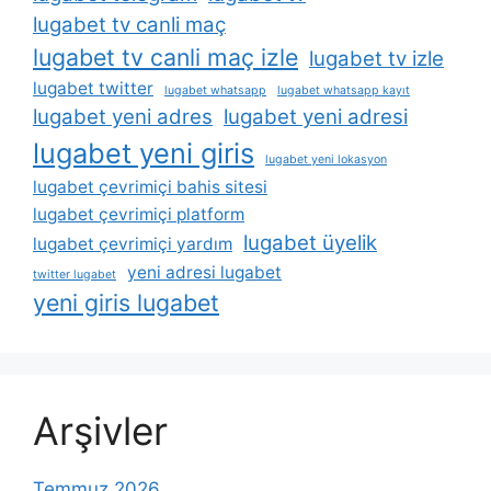
lugabet tv canli maç
lugabet tv canli maç izle
lugabet tv izle
lugabet twitter
lugabet whatsapp
lugabet whatsapp kayıt
lugabet yeni adres
lugabet yeni adresi
lugabet yeni giris
lugabet yeni lokasyon
lugabet çevrimiçi bahis sitesi
lugabet çevrimiçi platform
lugabet üyelik
lugabet çevrimiçi yardım
yeni adresi lugabet
twitter lugabet
yeni giris lugabet
Arşivler
Temmuz 2026