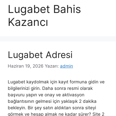
Lugabet Bahis
Kazancı
Lugabet Adresi
Haziran 19, 2026
Yazarı:
admin
Lugabet kaydolmak için kayıt formuna gidin ve
bilgilerinizi girin. Daha sonra resmi olarak
başvuru yapın ve onay ve aktivasyon
bağlantısının gelmesi için yaklaşık 2 dakika
bekleyin. Bir şey satın aldıktan sonra siteyi
görmek ve hesap almak ne kadar sürer? Site 2