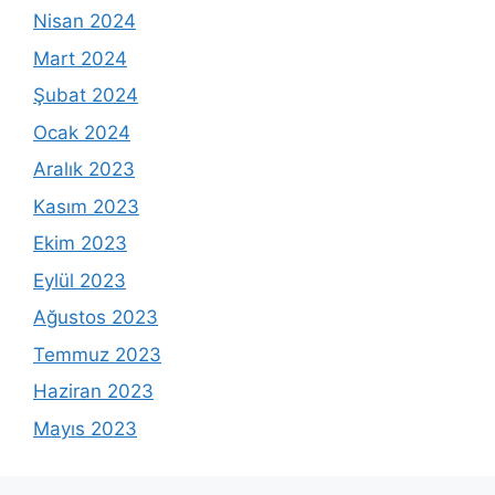
Nisan 2024
Mart 2024
Şubat 2024
Ocak 2024
Aralık 2023
Kasım 2023
Ekim 2023
Eylül 2023
Ağustos 2023
Temmuz 2023
Haziran 2023
Mayıs 2023