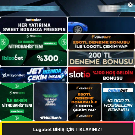
×
Lugabet GİRİŞ İÇİN TIKLAYINIZ!