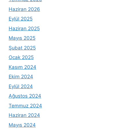
Haziran 2026
Eylül 2025
Haziran 2025
Mayıs 2025
Şubat 2025
Ocak 2025
Kasım 2024
Ekim 2024
Eylül 2024
Ağustos 2024
Temmuz 2024
Haziran 2024
Mayıs 2024