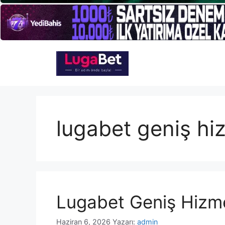
İçeriğe
atla
lugabet geniş hi
Lugabet Geniş Hizme
Haziran 6, 2026
Yazarı:
admin