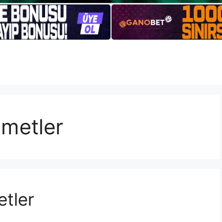
zmetler
tler