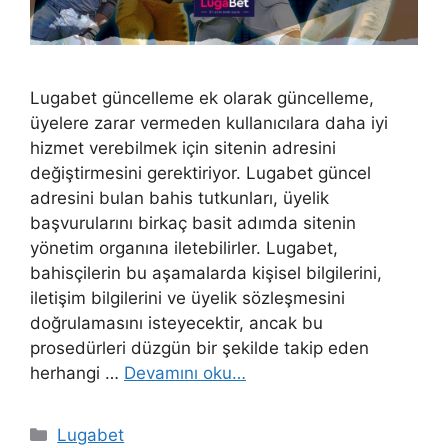
Lugabet güncelleme ek olarak güncelleme,
üyelere zarar vermeden kullanıcılara daha iyi
hizmet verebilmek için sitenin adresini
değiştirmesini gerektiriyor. Lugabet güncel
adresini bulan bahis tutkunları, üyelik
başvurularını birkaç basit adımda sitenin
yönetim organına iletebilirler. Lugabet,
bahisçilerin bu aşamalarda kişisel bilgilerini,
iletişim bilgilerini ve üyelik sözleşmesini
doğrulamasını isteyecektir, ancak bu
prosedürleri düzgün bir şekilde takip eden
herhangi …
Devamını oku…
Kategoriler
Lugabet