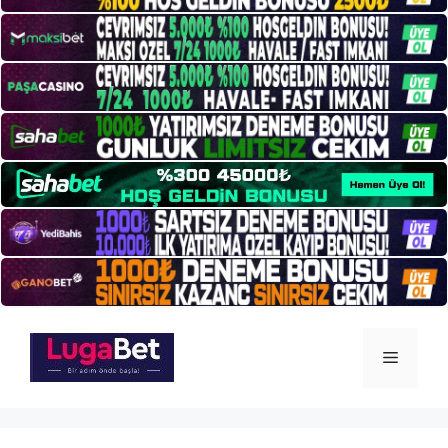
İçeriğe
atla
Menü