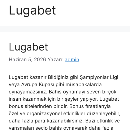
Lugabet
Lugabet
Haziran 5, 2026
Yazarı:
admin
Lugabet kazanır Bildiğiniz gibi Şampiyonlar Ligi
veya Avrupa Kupası gibi müsabakalarda
oynayamazsınız. Bahis oynamayı seven birçok
insan kazanmak için bir şeyler yapıyor. Lugabet
bonus sitelerinden biridir. Bonus fırsatlarıyla
özel ve organizasyonel etkinlikler düzenleyebilir,
daha fazla para kazanabilirsiniz. Bazı etkinlik ve
yarışmaları seçip bahis oynayarak daha fazla