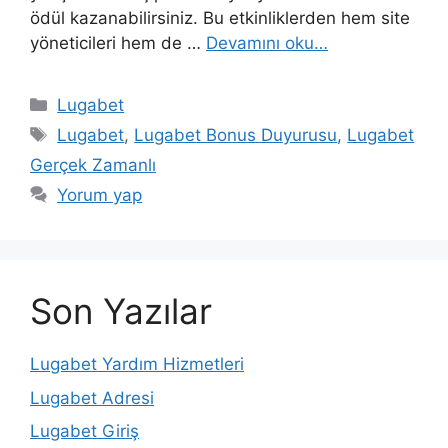
ödül kazanabilirsiniz. Bu etkinliklerden hem site
yöneticileri hem de …
Devamını oku…
Kategoriler
Lugabet
Etiketler
Lugabet
,
Lugabet Bonus Duyurusu
,
Lugabet
Gerçek Zamanlı
Yorum yap
Son Yazılar
Lugabet Yardım Hizmetleri
Lugabet Adresi
Lugabet Giriş