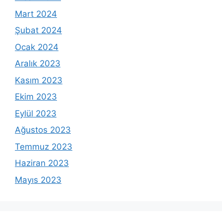
Mart 2024
Şubat 2024
Ocak 2024
Aralık 2023
Kasım 2023
Ekim 2023
Eylül 2023
Ağustos 2023
Temmuz 2023
Haziran 2023
Mayıs 2023