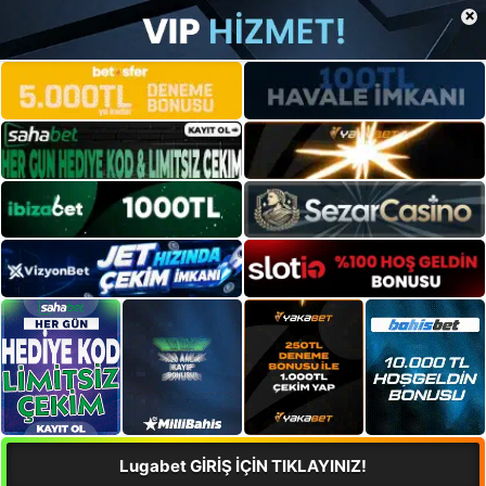
×
Lugabet GİRİŞ İÇİN TIKLAYINIZ!