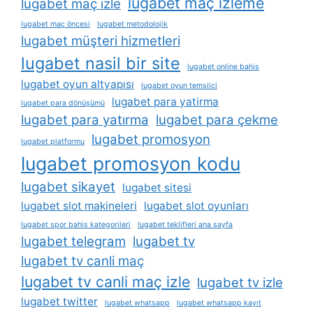
lugabet maç izleme
lugabet maç izle
lugabet maç öncesi
lugabet metodolojik
lugabet müşteri hizmetleri
lugabet nasil bir site
lugabet online bahis
lugabet oyun altyapısı
lugabet oyun temsilci
lugabet para yatirma
lugabet para dönüşümü
lugabet para yatırma
lugabet para çekme
lugabet promosyon
lugabet platformu
lugabet promosyon kodu
lugabet sikayet
lugabet sitesi
lugabet slot makineleri
lugabet slot oyunları
lugabet spor bahis kategorileri
lugabet teklifleri ana sayfa
lugabet telegram
lugabet tv
lugabet tv canli maç
lugabet tv canli maç izle
lugabet tv izle
lugabet twitter
lugabet whatsapp
lugabet whatsapp kayıt