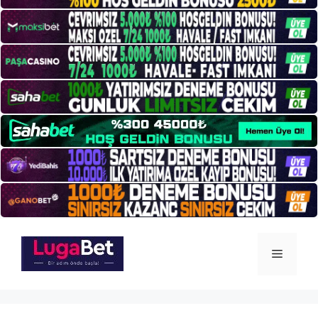
İçeriğe
atla
Menü