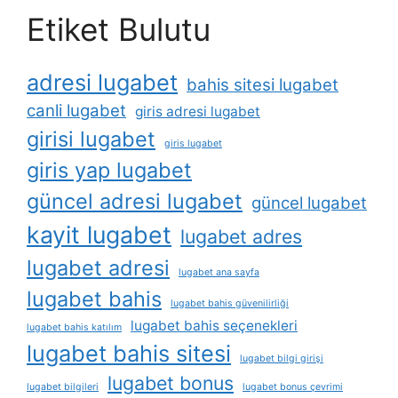
Etiket Bulutu
adresi lugabet
bahis sitesi lugabet
canli lugabet
giris adresi lugabet
girisi lugabet
giris lugabet
giris yap lugabet
güncel adresi lugabet
güncel lugabet
kayit lugabet
lugabet adres
lugabet adresi
lugabet ana sayfa
lugabet bahis
lugabet bahis güvenilirliği
lugabet bahis seçenekleri
lugabet bahis katılım
lugabet bahis sitesi
lugabet bilgi girişi
lugabet bonus
lugabet bilgileri
lugabet bonus çevrimi