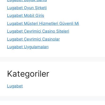
Lugabet Oyun Şirketi
Lugabet Mobil Giriş
Lugabet Müşteri Hizmetleri Güvenli Mi
Lugabet Çevrimiçi Casino Siteleri
Lugabet Çevrimiçi Casinolar
Lugabet Uygulamaları
Kategoriler
Lugabet