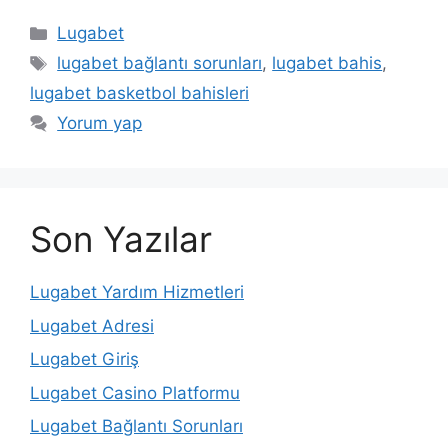
Kategoriler
Lugabet
Etiketler
lugabet bağlantı sorunları
,
lugabet bahis
,
lugabet basketbol bahisleri
Yorum yap
Son Yazılar
Lugabet Yardım Hizmetleri
Lugabet Adresi
Lugabet Giriş
Lugabet Casino Platformu
Lugabet Bağlantı Sorunları