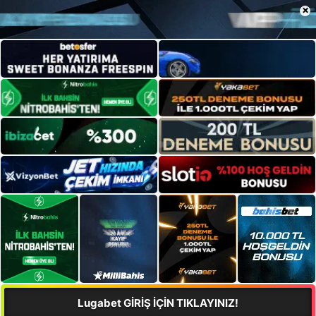
×
Lugabet GİRİŞ İÇİN TIKLAYINIZ!