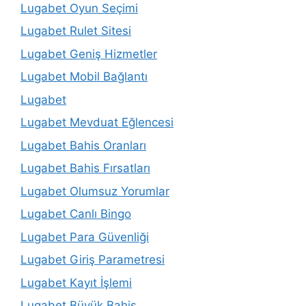
Lugabet Oyun Seçimi
Lugabet Rulet Sitesi
Lugabet Geniş Hizmetler
Lugabet Mobil Bağlantı
Lugabet
Lugabet Mevduat Eğlencesi
Lugabet Bahis Oranları
Lugabet Bahis Fırsatları
Lugabet Olumsuz Yorumlar
Lugabet Canlı Bingo
Lugabet Para Güvenliği
Lugabet Giriş Parametresi
Lugabet Kayıt İşlemi
Lugabet Büyük Bahis