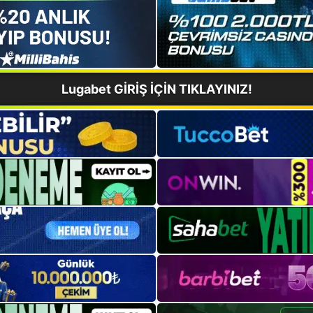
Lugabet GİRİŞ İÇİN TIKLAYINIZ!