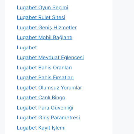
Lugabet Oyun Seçimi
Lugabet Rulet Sitesi
Lugabet Geniş Hizmetler
Lugabet Mobil Bağlantı
Lugabet
Lugabet Mevduat Eğlencesi
Lugabet Bahis Oranları
Lugabet Bahis Fırsatları
Lugabet Olumsuz Yorumlar
Lugabet Canlı Bingo
Lugabet Para Güvenliği
Lugabet Giriş Parametresi
Lugabet Kayıt İşlemi