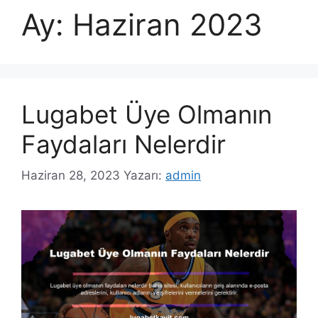
Ay:
Haziran 2023
Lugabet Üye Olmanın
Faydaları Nelerdir
Haziran 28, 2023
Yazarı:
admin