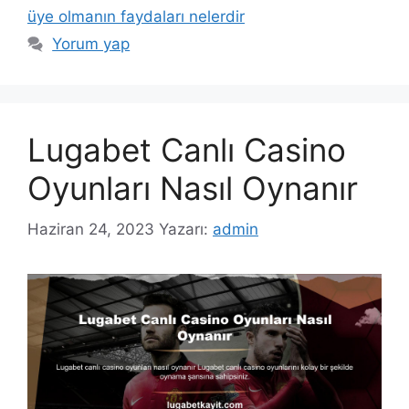
üye olmanın faydaları nelerdir
Yorum yap
Lugabet Canlı Casino
Oyunları Nasıl Oynanır
Haziran 24, 2023
Yazarı:
admin