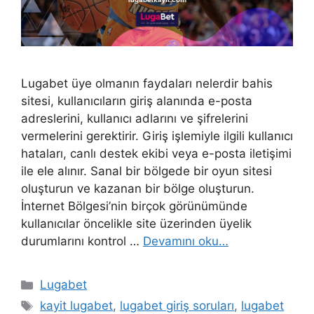
Lugabet üye olmanın faydaları nelerdir bahis
sitesi, kullanıcıların giriş alanında e-posta
adreslerini, kullanıcı adlarını ve şifrelerini
vermelerini gerektirir. Giriş işlemiyle ilgili kullanıcı
hataları, canlı destek ekibi veya e-posta iletişimi
ile ele alınır. Sanal bir bölgede bir oyun sitesi
oluşturun ve kazanan bir bölge oluşturun.
İnternet Bölgesi’nin birçok görünümünde
kullanıcılar öncelikle site üzerinden üyelik
durumlarını kontrol …
Devamını oku…
Kategoriler
Lugabet
Etiketler
kayit lugabet
,
lugabet giriş soruları
,
lugabet