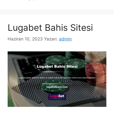
Lugabet Bahis Sitesi
Haziran 10, 2023
Yazarı:
admin