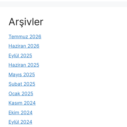
Arşivler
Temmuz 2026
Haziran 2026
Eylül 2025
Haziran 2025
Mayıs 2025
Şubat 2025
Ocak 2025
Kasım 2024
Ekim 2024
Eylül 2024