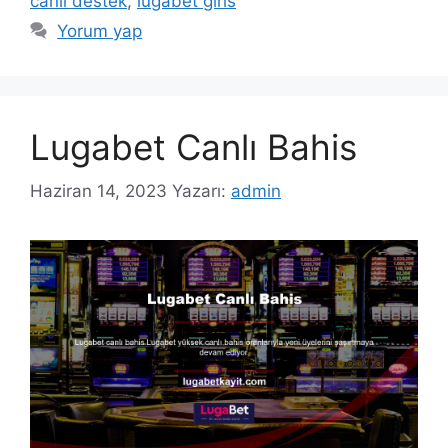
canlı destek
,
lugabet giris
Yorum yap
Lugabet Canlı Bahis
Haziran 14, 2023
Yazarı:
admin