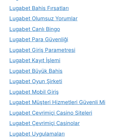
Lugabet Bahis Fırsatları
Lugabet Olumsuz Yorumlar
Lugabet Canlı Bingo
Lugabet Para Güvenliği
Lugabet Giriş Parametresi
Lugabet Kayıt İşlemi
Lugabet Büyük Bahis
Lugabet Oyun Şirketi
Lugabet Mobil Giriş
Lugabet Müşteri Hizmetleri Güvenli Mi
Lugabet Çevrimiçi Casino Siteleri
Lugabet Çevrimiçi Casinolar
Lugabet Uygulamaları