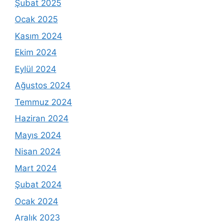
Şubat 2025
Ocak 2025
Kasım 2024
Ekim 2024
Eylül 2024
Ağustos 2024
Temmuz 2024
Haziran 2024
Mayıs 2024
Nisan 2024
Mart 2024
Şubat 2024
Ocak 2024
Aralık 2023