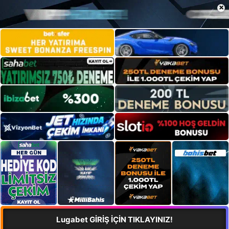
×
Lugabet GİRİŞ İÇİN TIKLAYINIZ!