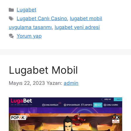
Kategoriler
Lugabet
Etiketler
Lugabet Canlı Casino
,
lugabet mobil
uygulama tasarımı
,
lugabet yeni adresi
Yorum yap
Lugabet Mobil
Mayıs 22, 2023
Yazarı:
admin