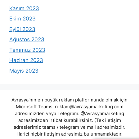
Kasım 2023
Ekim 2023
Eylül 2023
Ağustos 2023
Temmuz 2023
Haziran 2023
Mayıs 2023
Avrasya'nın en büyük reklam platformunda olmak için
Microsoft Teams:
reklam@avrasyamarketing.com
adresimizden veya Telegram: @Avrasyamarketing
adresimizden irtibat kurabilirsiniz. (Tek iletişim
adreslerimiz teams / telegram ve mail adresimizdir.
Harici hiçbir iletişim adresimiz bulunmamaktadır.