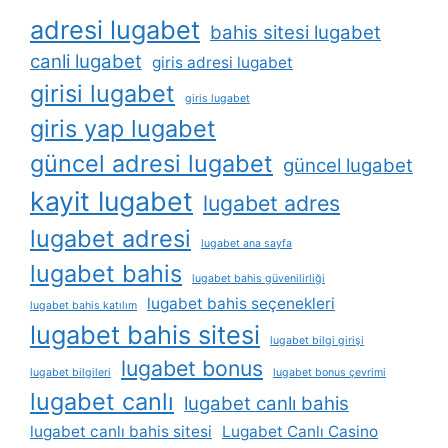
adresi lugabet
bahis sitesi lugabet
canli lugabet
giris adresi lugabet
girisi lugabet
giris lugabet
giris yap lugabet
güncel adresi lugabet
güncel lugabet
kayit lugabet
lugabet adres
lugabet adresi
lugabet ana sayfa
lugabet bahis
lugabet bahis güvenilirliği
lugabet bahis seçenekleri
lugabet bahis katılım
lugabet bahis sitesi
lugabet bilgi girişi
lugabet bonus
lugabet bilgileri
lugabet bonus çevrimi
lugabet canlı
lugabet canlı bahis
lugabet canlı bahis sitesi
Lugabet Canlı Casino