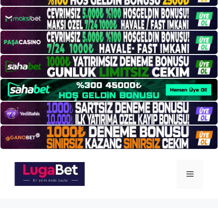
İçeriğe
atla
Menü