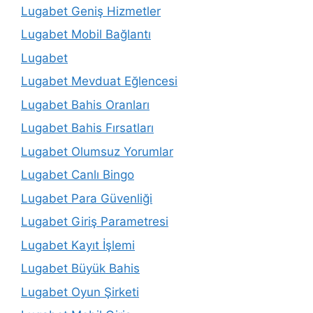
Lugabet Geniş Hizmetler
Lugabet Mobil Bağlantı
Lugabet
Lugabet Mevduat Eğlencesi
Lugabet Bahis Oranları
Lugabet Bahis Fırsatları
Lugabet Olumsuz Yorumlar
Lugabet Canlı Bingo
Lugabet Para Güvenliği
Lugabet Giriş Parametresi
Lugabet Kayıt İşlemi
Lugabet Büyük Bahis
Lugabet Oyun Şirketi