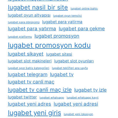
lugabet nasil bir site
lugabet online bahis
lugabet oyun altyapısı
lugabet oyun temsilci
lugabet para yatirma
lugabet para dönüşümü
lugabet para yatırma
lugabet para çekme
lugabet promosyon
lugabet platformu
lugabet promosyon kodu
lugabet sikayet
lugabet sitesi
lugabet slot makineleri
lugabet slot oyunları
lugabet spor bahis kategorileri
lugabet teklifleri ana sayfa
lugabet telegram
lugabet tv
lugabet tv canli maç
lugabet tv canli maç izle
lugabet tv izle
lugabet twitter
lugabet whatsapp
lugabet whatsapp kayıt
lugabet yeni adres
lugabet yeni adresi
lugabet yeni giris
lugabet yeni lokasyon