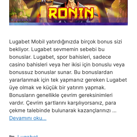
Lugabet Mobil yatırdığınızda birçok bonus sizi
bekliyor. Lugabet sevmemin sebebi bu
bonuslar. Lugabet, spor bahisleri, sadece
casino bahisleri veya her ikisi için bonuslu veya
bonussuz bonuslar sunar. Bu bonuslardan
yararlanmak için tek yapmanız gereken Lugabet
üye olmak ve küçük bir yatırım yapmak.
Bonusların genellikle çevrim gereksinimleri
vardır. Çevrim şartlarını karşılıyorsanız, para
çekme talebinde bulunarak kazançlarınızı …
Devamını oku…
Kategoriler