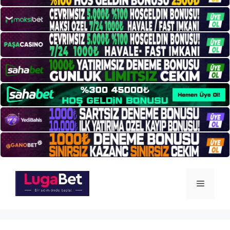
İçeriğe
atla
Menü