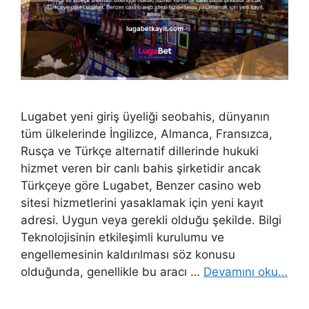
Lugabet yeni giriş üyeliği seobahis, dünyanın
tüm ülkelerinde İngilizce, Almanca, Fransızca,
Rusça ve Türkçe alternatif dillerinde hukuki
hizmet veren bir canlı bahis şirketidir ancak
Türkçeye göre Lugabet, Benzer casino web
sitesi hizmetlerini yasaklamak için yeni kayıt
adresi. Uygun veya gerekli olduğu şekilde. Bilgi
Teknolojisinin etkileşimli kurulumu ve
engellemesinin kaldırılması söz konusu
olduğunda, genellikle bu aracı …
Devamını oku…