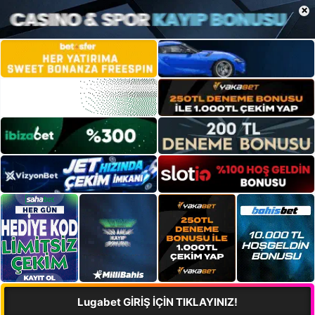
×
Lugabet GİRİŞ İÇİN TIKLAYINIZ!