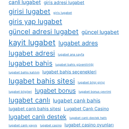
canli lugabet
giris adresi lugabet
girisi lugabet
giris lugabet
giris yap lugabet
güncel adresi lugabet
güncel lugabet
kayit lugabet
lugabet adres
lugabet adresi
lugabet ana sayfa
lugabet bahis
lugabet bahis güvenilirliği
lugabet bahis seçenekleri
lugabet bahis katılım
lugabet bahis sitesi
lugabet bilgi girişi
lugabet bonus
lugabet bilgileri
lugabet bonus çevrimi
lugabet canlı
lugabet canlı bahis
lugabet canlı bahis sitesi
Lugabet Canlı Casino
lugabet canlı destek
lugabet canlı destek hattı
lugabet casino oyunları
lugabet canlı yayını
lugabet casino