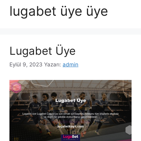
lugabet üye üye
Lugabet Üye
Eylül 9, 2023
Yazarı:
admin