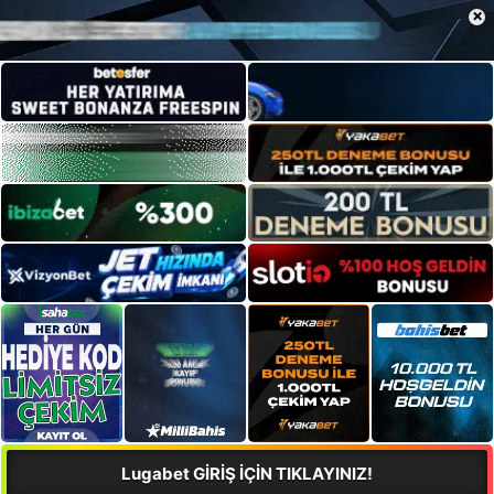
×
Lugabet GİRİŞ İÇİN TIKLAYINIZ!