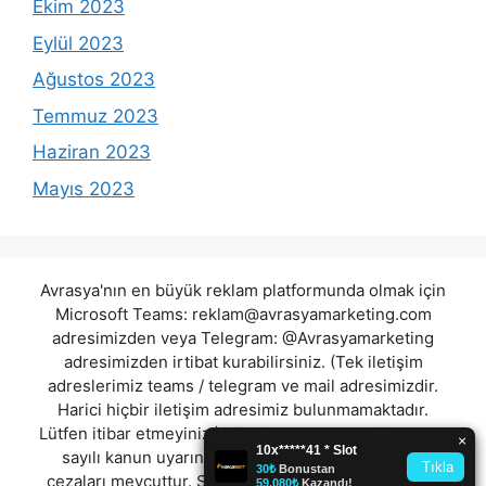
Ekim 2023
Eylül 2023
Ağustos 2023
Temmuz 2023
Haziran 2023
Mayıs 2023
Avrasya'nın en büyük reklam platformunda olmak için
Microsoft Teams:
reklam@avrasyamarketing.com
adresimizden veya Telegram: @Avrasyamarketing
adresimizden irtibat kurabilirsiniz. (Tek iletişim
adreslerimiz teams / telegram ve mail adresimizdir.
Harici hiçbir iletişim adresimiz bulunmamaktadır.
Lütfen itibar etmeyiniz.) Türkiye yasalarına göre 7258
sayılı kanun uyarınca yasa dışı bahis oynamanın
cezaları mevcuttur. Şu an bulunduğunuz site hiç bir