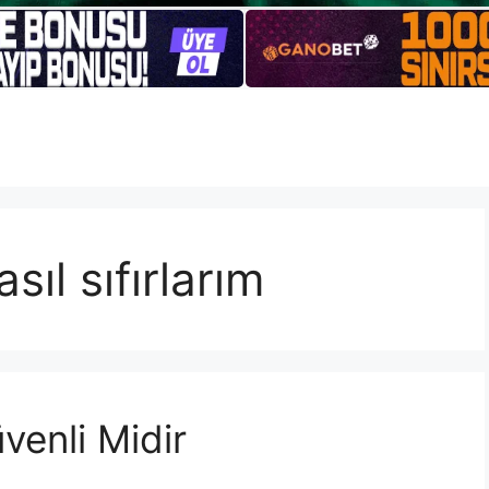
sıl sıfırlarım
venli Midir