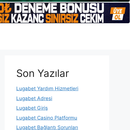
Son Yazılar
Lugabet Yardım Hizmetleri
Lugabet Adresi
Lugabet Giriş
Lugabet Casino Platformu
Lugabet Bağlantı Sorunları