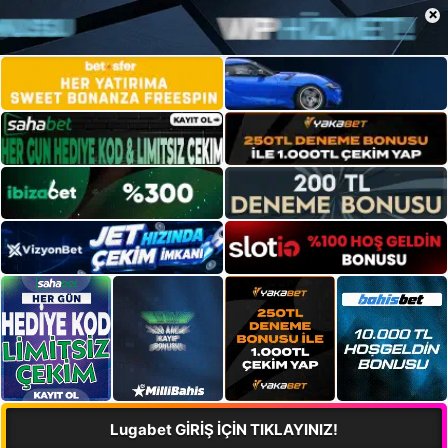
×
Lugabet GİRİŞ İÇİN TIKLAYINIZ!