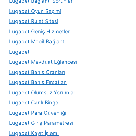
Lugabet Bağlantı Sorunları
Lugabet Oyun Seçimi
Lugabet Rulet Sitesi
Lugabet Geniş Hizmetler
Lugabet Mobil Bağlantı
Lugabet
Lugabet Mevduat Eğlencesi
Lugabet Bahis Oranları
Lugabet Bahis Fırsatları
Lugabet Olumsuz Yorumlar
Lugabet Canlı Bingo
Lugabet Para Güvenliği
Lugabet Giriş Parametresi
Lugabet Kayıt İşlemi