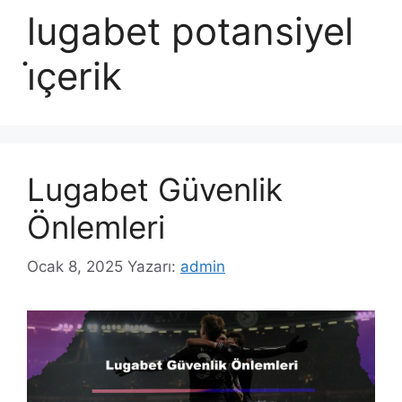
lugabet potansiyel
i̇çerik
Lugabet Güvenlik
Önlemleri
Ocak 8, 2025
Yazarı:
admin