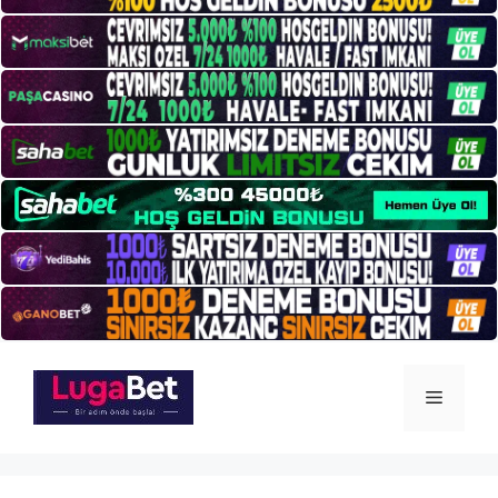
İçeriğe
atla
Menü