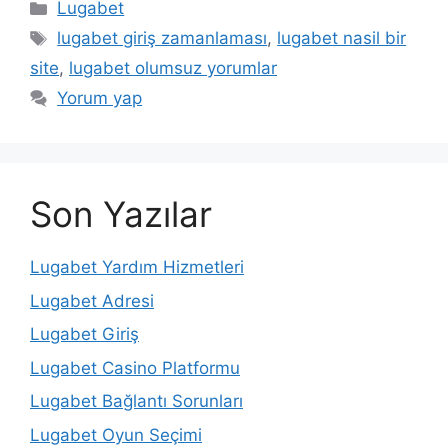
Kategoriler
Lugabet
Etiketler
lugabet giriş zamanlaması
,
lugabet nasil bir
site
,
lugabet olumsuz yorumlar
Yorum yap
Son Yazılar
Lugabet Yardım Hizmetleri
Lugabet Adresi
Lugabet Giriş
Lugabet Casino Platformu
Lugabet Bağlantı Sorunları
Lugabet Oyun Seçimi