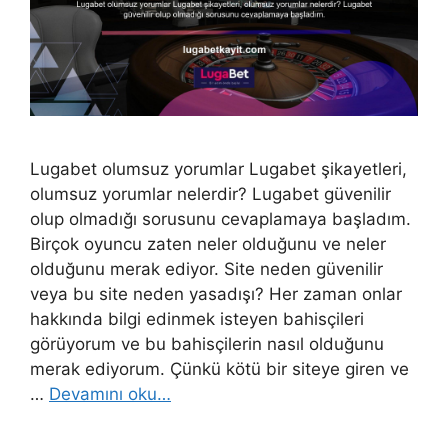
Lugabet olumsuz yorumlar Lugabet şikayetleri,
olumsuz yorumlar nelerdir? Lugabet güvenilir
olup olmadığı sorusunu cevaplamaya başladım.
Birçok oyuncu zaten neler olduğunu ve neler
olduğunu merak ediyor. Site neden güvenilir
veya bu site neden yasadışı? Her zaman onlar
hakkında bilgi edinmek isteyen bahisçileri
görüyorum ve bu bahisçilerin nasıl olduğunu
merak ediyorum. Çünkü kötü bir siteye giren ve
…
Devamını oku…