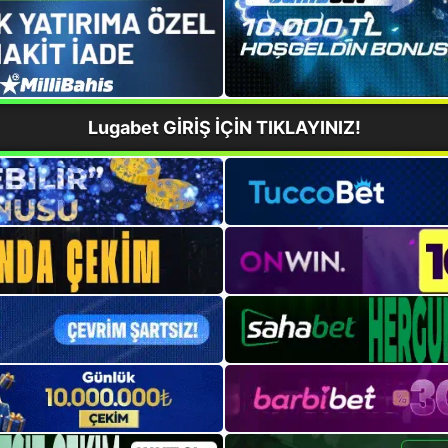
Lugabet GİRİŞ İÇİN TIKLAYINIZ!