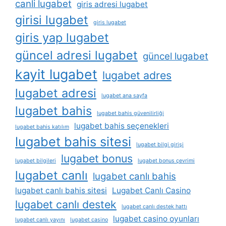
canli lugabet
giris adresi lugabet
girisi lugabet
giris lugabet
giris yap lugabet
güncel adresi lugabet
güncel lugabet
kayit lugabet
lugabet adres
lugabet adresi
lugabet ana sayfa
lugabet bahis
lugabet bahis güvenilirliği
lugabet bahis seçenekleri
lugabet bahis katılım
lugabet bahis sitesi
lugabet bilgi girişi
lugabet bonus
lugabet bilgileri
lugabet bonus çevrimi
lugabet canlı
lugabet canlı bahis
lugabet canlı bahis sitesi
Lugabet Canlı Casino
lugabet canlı destek
lugabet canlı destek hattı
lugabet casino oyunları
lugabet canlı yayını
lugabet casino