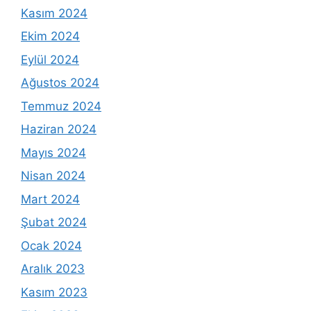
Kasım 2024
Ekim 2024
Eylül 2024
Ağustos 2024
Temmuz 2024
Haziran 2024
Mayıs 2024
Nisan 2024
Mart 2024
Şubat 2024
Ocak 2024
Aralık 2023
Kasım 2023