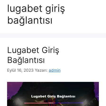
lugabet giriş
bağlantısı
Lugabet Giriş
Bağlantısı
Eylül 16, 2023
Yazarı:
admin