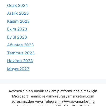
Ocak 2024
Aralık 2023
Kasım 2023
Ekim 2023
Eylül 2023
Ağustos 2023
Temmuz 2023
Haziran 2023
Mayıs 2023
Avrasya'nın en büyük reklam platformunda olmak için
Microsoft Teams:
reklam@avrasyamarketing.com
adresimizden veya Telegram: @Avrasyamarketing