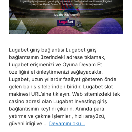
Lugabet giriş bağlantısı Lugabet giriş
bağlantısının üzerindeki adrese tıklamak,
Lugabet erişmenizi ve Oyuna Devam Et
özelliğini etkinleştirmenizi sağlayacaktır.
Lugabet, uzun yıllardır faaliyet gösteren önde
gelen bahis sitelerinden biridir. Lugabet slot
makinesi URL’sine tıklayın. Web sitemizdeki tek
casino adresi olan Lugabet Investing giriş
bağlantısının keyfini çıkarın. Anında para
yatırma ve çekme işlemleri, hızlı arayüzü,
güvenilirliği ve …
Devamını oku…