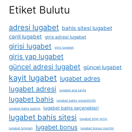
Etiket Bulutu
adresi lugabet
bahis sitesi lugabet
canli lugabet
giris adresi lugabet
girisi lugabet
giris lugabet
giris yap lugabet
güncel adresi lugabet
güncel lugabet
kayit lugabet
lugabet adres
lugabet adresi
lugabet ana sayfa
lugabet bahis
lugabet bahis güvenilirliği
lugabet bahis seçenekleri
lugabet bahis katılım
lugabet bahis sitesi
lugabet bilgi girişi
lugabet bonus
lugabet bilgileri
lugabet bonus çevrimi