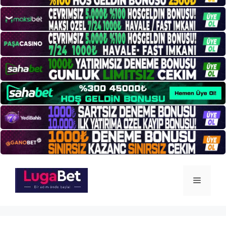
İçeriğe
atla
Menü