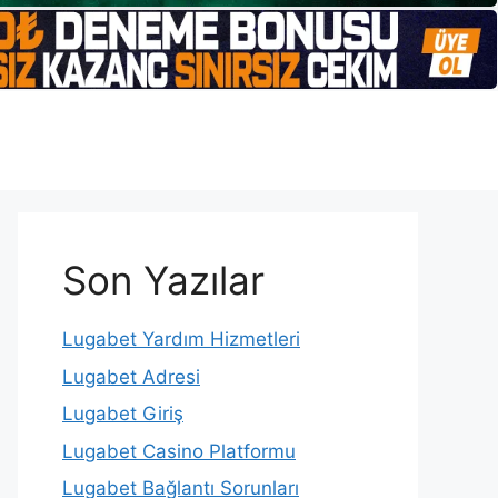
Son Yazılar
Lugabet Yardım Hizmetleri
Lugabet Adresi
Lugabet Giriş
Lugabet Casino Platformu
Lugabet Bağlantı Sorunları