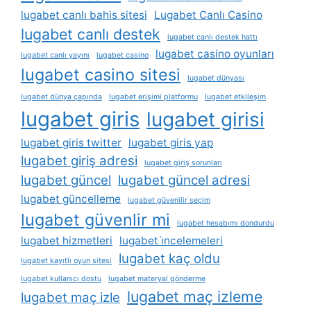
lugabet canlı bahis sitesi
Lugabet Canlı Casino
lugabet canlı destek
lugabet canlı destek hattı
lugabet casino oyunları
lugabet canlı yayını
lugabet casino
lugabet casino sitesi
lugabet dünyası
lugabet dünya çapında
lugabet erişimi platformu
lugabet etkileşim
lugabet giris
lugabet girisi
lugabet giris twitter
lugabet giris yap
lugabet giriş adresi
lugabet giriş sorunları
lugabet güncel
lugabet güncel adresi
lugabet güncelleme
lugabet güvenilir seçim
lugabet güvenlir mi
lugabet hesabımı dondurdu
lugabet hizmetleri
lugabet i̇ncelemeleri
lugabet kaç oldu
lugabet kayıtlı oyun sitesi
lugabet kullanıcı dostu
lugabet materyal gönderme
lugabet maç izleme
lugabet maç izle