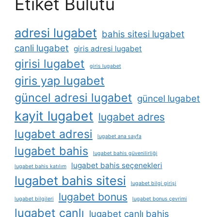
Etiket Bulutu
adresi lugabet
bahis sitesi lugabet
canli lugabet
giris adresi lugabet
girisi lugabet
giris lugabet
giris yap lugabet
güncel adresi lugabet
güncel lugabet
kayit lugabet
lugabet adres
lugabet adresi
lugabet ana sayfa
lugabet bahis
lugabet bahis güvenilirliği
lugabet bahis seçenekleri
lugabet bahis katılım
lugabet bahis sitesi
lugabet bilgi girişi
lugabet bonus
lugabet bilgileri
lugabet bonus çevrimi
lugabet canlı
lugabet canlı bahis