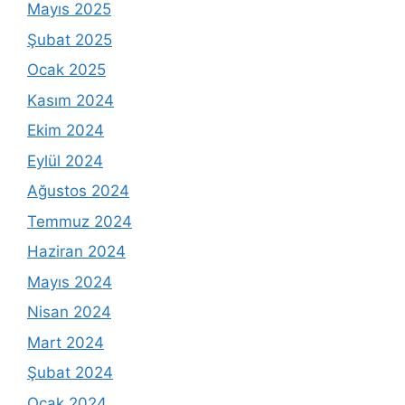
Mayıs 2025
Şubat 2025
Ocak 2025
Kasım 2024
Ekim 2024
Eylül 2024
Ağustos 2024
Temmuz 2024
Haziran 2024
Mayıs 2024
Nisan 2024
Mart 2024
Şubat 2024
Ocak 2024