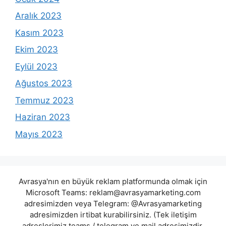
Aralık 2023
Kasım 2023
Ekim 2023
Eylül 2023
Ağustos 2023
Temmuz 2023
Haziran 2023
Mayıs 2023
Avrasya'nın en büyük reklam platformunda olmak için
Microsoft Teams:
reklam@avrasyamarketing.com
adresimizden veya Telegram: @Avrasyamarketing
adresimizden irtibat kurabilirsiniz. (Tek iletişim
adreslerimiz teams / telegram ve mail adresimizdir.