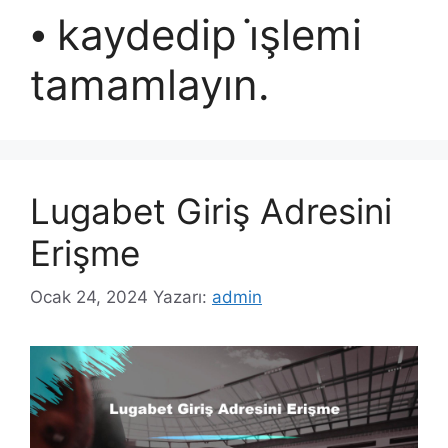
⦁ kaydedip i̇şlemi
tamamlayın.
Lugabet Giriş Adresini
Erişme
Ocak 24, 2024
Yazarı:
admin