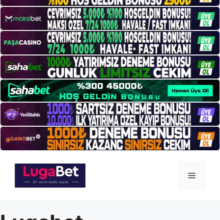
İçeriğe
atla
Menü