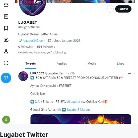
Lugabet Twitter