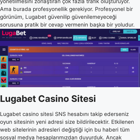
yönetilmesini zorlaştıran çok fazla trafik oluşturuyor.
Ama burada profesyonellik gerekiyor. Profesyonel bir
görünüm, Lugabet güvenilip güvenilemeyeceği
sorusuna pratik bir cevap vermenin başka bir yoludur.
Lugabet Casino Sitesi
Lugabet casino sitesi SNS hesabını takip ederseniz
oyun sitesinin yeni adresi size bildirilecektir. Etkilenen
web sitelerinin adresleri değiştiği için bu haberi tüm
sosyal medya hesaplarımızdan duyurduk. Ancak