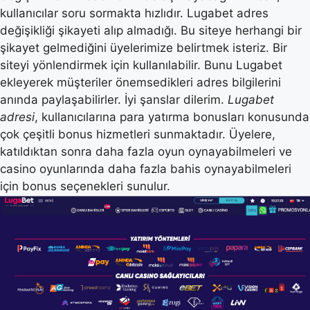
kullanıcılar soru sormakta hızlıdır. Lugabet adres
değişikliği şikayeti alıp almadığı. Bu siteye herhangi bir
şikayet gelmediğini üyelerimize belirtmek isteriz. Bir
siteyi yönlendirmek için kullanılabilir. Bunu Lugabet
ekleyerek müşteriler önemsedikleri adres bilgilerini
anında paylaşabilirler. İyi şanslar dilerim.
Lugabet
adresi
, kullanıcılarına para yatırma bonusları konusunda
çok çeşitli bonus hizmetleri sunmaktadır. Üyelere,
katıldıktan sonra daha fazla oyun oynayabilmeleri ve
casino oyunlarında daha fazla bahis oynayabilmeleri
için bonus seçenekleri sunulur.