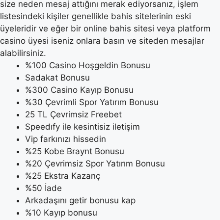
size neden mesaj attığını merak ediyorsanız, işlem
listesindeki kişiler genellikle bahis sitelerinin eski
üyeleridir ve eğer bir online bahis sitesi veya platform
casino üyesi iseniz onlara basın ve siteden mesajlar
alabilirsiniz.
%100 Casino Hoşgeldin Bonusu
Sadakat Bonusu
%300 Casino Kayıp Bonusu
%30 Çevrimli Spor Yatırım Bonusu
25 TL Çevrimsiz Freebet
Speedıfy ile kesintisiz iletişim
Vip farkınızı hissedin
%25 Kobe Braynt Bonusu
%20 Çevrimsiz Spor Yatırım Bonusu
%25 Ekstra Kazanç
%50 İade
Arkadaşını getir bonusu kap
%10 Kayıp bonusu