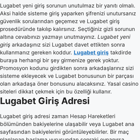
Lugabet yeni giriş sorunun unutulmaz bir yanıtı olmalı.
Aksi halde sisteme giriş yaparken şifrenizi unutursanız
güvenlik sorularından geçemez ve Lugabet giriş
prosedüründe takılıp kalırsınız. Seçtiğiniz gizli sorunun
altına cevabınızı yazmayı unutmayınız.
Lugabet yeni
giriş
arkadaşınız sizi Lugabet davet ettikten sonra
kullanmanız gereken koddur.
Lugabet giriş
takdirde
buraya herhangi bir şey girmenize gerek yoktur.
Promosyon kodunu girdikten sonra arkadaşlarınız sizi
sisteme ekleyecek ve Lugabet bonusunun bir parçası
olan arkadaşa öner bonusunu alacaksınız. Yasal casino
siteleri dikkat çekmek için bu özelliği kullanır.
Lugabet Giriş Adresi
Lugabet giriş adresi zaman Hesap Hareketleri
bölümünden bakiyelerine ulaşabilir veya Lugabet ana
sayfasından bakiyelerini görüntüleyebilirler. Bir maç
planlanan başlama vuruşundan sonraki oynanırsa,