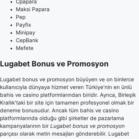
Cpapara
Maksi Papara
Pep
Payfix
Minipay
CepBank
Mefete
Lugabet Bonus ve Promosyon
Lugabet bonus ve promosyon büyüyen ve on binlerce
kullanıcıyla dünyaya hizmet veren Türkiye'nin en ünlü
bahis ve casino platformlarından biridir. Ayrıca, Birleşik
Krallık'taki bir site için tamamen profesyonel olmak bir
deneme bonusudur. Ancak tüm bahis ve casino
platformlarında olduğu gibi şirketler de pazarlama
kampanyalarının bir
Lugabet bonus ve promosyon
parçası olarak metin mesajları gönderebilir. Lugabet