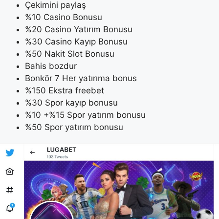
Çekimini paylaş
%10 Casino Bonusu
%20 Casino Yatırım Bonusu
%30 Casino Kayıp Bonusu
%50 Nakit Slot Bonusu
Bahis bozdur
Bonkör 7 Her yatırıma bonus
%150 Ekstra freebet
%30 Spor kayıp bonusu
%10 +%15 Spor yatırım bonusu
%50 Spor yatırım bonusu