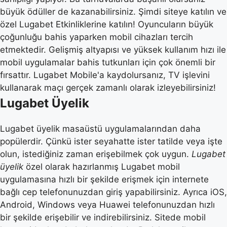
büyük ödüller de kazanabilirsiniz. Şimdi siteye katılın ve
özel Lugabet Etkinliklerine katılın! Oyuncuların büyük
çoğunluğu bahis yaparken mobil cihazları tercih
etmektedir. Gelişmiş altyapısı ve yüksek kullanım hızı ile
mobil uygulamalar bahis tutkunları için çok önemli bir
fırsattır. Lugabet Mobile'a kaydolursanız, TV işlevini
kullanarak maçı gerçek zamanlı olarak izleyebilirsiniz!
Lugabet Üyelik
Lugabet üyelik masaüstü uygulamalarından daha
popülerdir. Çünkü ister seyahatte ister tatilde veya işte
olun, istediğiniz zaman erişebilmek çok uygun.
Lugabet
üyelik
özel olarak hazırlanmış Lugabet mobil
uygulamasına hızlı bir şekilde erişmek için internete
bağlı cep telefonunuzdan giriş yapabilirsiniz. Ayrıca iOS,
Android, Windows veya Huawei telefonunuzdan hızlı
bir şekilde erişebilir ve indirebilirsiniz. Sitede mobil