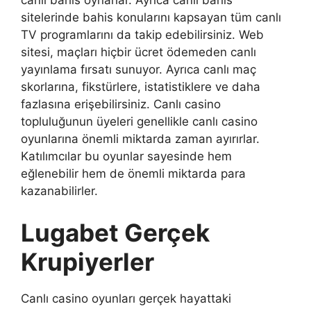
canlı bahis oynarlar. Ayrıca canlı bahis
sitelerinde bahis konularını kapsayan tüm canlı
TV programlarını da takip edebilirsiniz. Web
sitesi, maçları hiçbir ücret ödemeden canlı
yayınlama fırsatı sunuyor. Ayrıca canlı maç
skorlarına, fikstürlere, istatistiklere ve daha
fazlasına erişebilirsiniz. Canlı casino
topluluğunun üyeleri genellikle canlı casino
oyunlarına önemli miktarda zaman ayırırlar.
Katılımcılar bu oyunlar sayesinde hem
eğlenebilir hem de önemli miktarda para
kazanabilirler.
Lugabet Gerçek
Krupiyerler
Canlı casino oyunları gerçek hayattaki