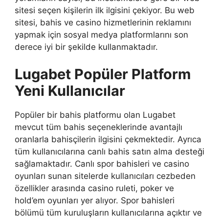
sitesi seçen kişilerin ilk ilgisini çekiyor. Bu web
sitesi, bahis ve casino hizmetlerinin reklamını
yapmak için sosyal medya platformlarını son
derece iyi bir şekilde kullanmaktadır.
Lugabet Popüler Platform
Yeni Kullanıcılar
Popüler bir bahis platformu olan Lugabet
mevcut tüm bahis seçeneklerinde avantajlı
oranlarla bahisçilerin ilgisini çekmektedir. Ayrıca
tüm kullanıcılarına canlı bahis satın alma desteği
sağlamaktadır. Canlı spor bahisleri ve casino
oyunları sunan sitelerde kullanıcıları cezbeden
özellikler arasında casino ruleti, poker ve
hold’em oyunları yer alıyor. Spor bahisleri
bölümü tüm kuruluşların kullanıcılarına açıktır ve