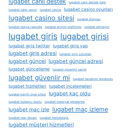
lugabet canlı destek
lugabet canlı destek hattı
lugabet casino oyunları
lugabet canlı yayını
lugabet casino
lugabet casino sitesi
lugabet dünyası
lugabet dünya çapında
lugabet erişimi platformu
lugabet etkileşim
lugabet giris
lugabet girisi
lugabet giris twitter
lugabet giris yap
lugabet giriş adresi
lugabet giriş sorunları
lugabet güncel
lugabet güncel adresi
lugabet güncelleme
lugabet güvenilir seçim
lugabet güvenlir mi
lugabet hesabımı dondurdu
lugabet hizmetleri
lugabet i̇ncelemeleri
lugabet kaç oldu
lugabet kayıtlı oyun sitesi
lugabet kullanıcı dostu
lugabet materyal gönderme
lugabet maç izleme
lugabet maç izle
lugabet maç öncesi
lugabet metodolojik
lugabet müşteri hizmetleri