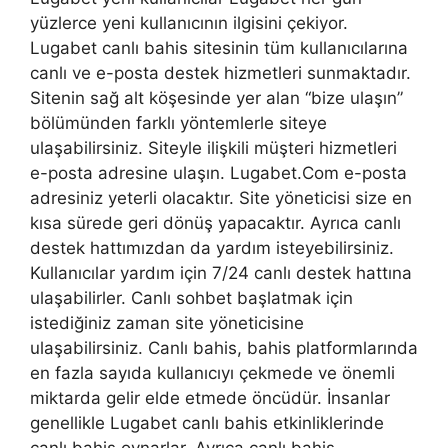
yüzlerce yeni kullanıcının ilgisini çekiyor.
Lugabet canlı bahis sitesinin tüm kullanıcılarına
canlı ve e-posta destek hizmetleri sunmaktadır.
Sitenin sağ alt köşesinde yer alan “bize ulaşın”
bölümünden farklı yöntemlerle siteye
ulaşabilirsiniz. Siteyle ilişkili müşteri hizmetleri
e-posta adresine ulaşın. Lugabet.Com e-posta
adresiniz yeterli olacaktır. Site yöneticisi size en
kısa sürede geri dönüş yapacaktır. Ayrıca canlı
destek hattımızdan da yardım isteyebilirsiniz.
Kullanıcılar yardım için 7/24 canlı destek hattına
ulaşabilirler. Canlı sohbet başlatmak için
istediğiniz zaman site yöneticisine
ulaşabilirsiniz. Canlı bahis, bahis platformlarında
en fazla sayıda kullanıcıyı çekmede ve önemli
miktarda gelir elde etmede öncüdür. İnsanlar
genellikle Lugabet canlı bahis etkinliklerinde