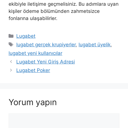
ekibiyle iletişime geçmelisiniz. Bu adımlara uyan
kişiler ödeme bölümünden zahmetsizce
fonlarına ulaşabilirler.
Kategoriler
Lugabet
Etiketler
lugabet gerçek krupiyerler
,
lugabet üyelik
,
lugabet yeni kullanıcılar
Lugabet Yeni Giriş Adresi
Lugabet Poker
Yorum yapın
Yorum