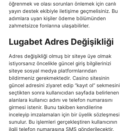
öğrenmek ve olası sorunları önlemek için canlı
yayın destek ekibiyle iletişime geçmelisiniz. Bu
adımlara uyan kişiler ödeme bölümünden
zahmetsizce fonlarına ulaşabilirler.
Lugabet Adres Değişikliği
Adres değişikliği olmuş bir siteye üye olmak
istiyorsanız öncelikle güncel giriş bilgilerinizi
siteye sosyal medya platformlarından
bildirmeniz gerekmektedir. Casino sitesinin
güncel adresini ziyaret edip “kayıt ol” sekmesini
seçtikten sonra kullanıcıdan sayfada belirlenen
alanlara kullanıcı adını ve telefon numarasını
girmesi istenir. Bunu takiben kendilerine
inceleyip imzalamaları için bir üyelik sözleşmesi
sunulur. Bu işlemleri gerçekleştiren kullanıcının
ilgili telefon numarasına SMS gönderilecektir.