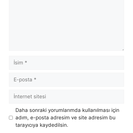
İsim
E-
posta
İnternet
sitesi
Daha sonraki yorumlarımda kullanılması için
adım, e-posta adresim ve site adresim bu
tarayıcıya kaydedilsin.