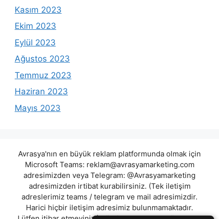
Kasım 2023
Ekim 2023
Eylül 2023
Ağustos 2023
Temmuz 2023
Haziran 2023
Mayıs 2023
Avrasya'nın en büyük reklam platformunda olmak için
Microsoft Teams:
reklam@avrasyamarketing.com
adresimizden veya Telegram: @Avrasyamarketing
adresimizden irtibat kurabilirsiniz. (Tek iletişim
adreslerimiz teams / telegram ve mail adresimizdir.
Harici hiçbir iletişim adresimiz bulunmamaktadır.
Lütfen itibar etmeyiniz.) Türkiye yasalarına göre 7258