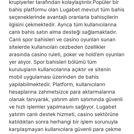
krupiyerler tarafından kolaylaştırılır.Popüler bir
bahis platformu olan Lugabet mevcut tüm bahis
seçeneklerinde avantajlı oranlarla bahisçilerin
ilgisini çekmektedir. Ayrıca tüm kullanıcılarına
canlı bahis satın alma desteği sağlamaktadır.
Canlı spor bahisleri ve casino oyunları sunan
sitelerde kullanıcıları cezbeden özellikler
arasında casino ruleti, poker ve hold’em oyunları
yer alıyor. Spor bahisleri bölümü tüm
kuruluşların kullanıcılarına açıktır ve sitenin
mobil uygulaması üzerinden de bahis
yapılabilmektedir. Platform, kullanıcıların
hesaplarına zahmetsizce para aktarmalarına
olanak tanıyarak, yatırım alım satımında güvenli
ve hızlı işlemler yapılmasını sağlıyor. Lugabet
yatırım canlı destek hizmeti, casino sektörüne
katıldıktan sonra herhangi bir işlem sorunuyla
karşılaşmayan kullanıcılara güvenli para çekme