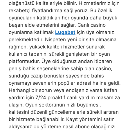
olağanüstü kaliteleriyle bilinir. Hizmetlerimiz için
rekabetçi fiyatlandırma sağlıyoruz. Bu özellik
oyuncuların katıldıkları her oyunda daha büyük
başarı elde etmelerini sağlar. Canlı casino
oyunlarına katılmak
Lugabet
için üye olmanız
gerekmektedir. Nispeten yeni bir site olmasına
rağmen, yüksek kaliteli hizmetler sunarak
kullanıcı tabanını sürekli genişleten bir oyun
platformudur. Üye olduğunuz andan itibaren
geniş bahis seçeneklerine sahip olan casino,
sunduğu cazip bonuslar sayesinde bahis
oynamayı sevenlerin popüler adresi haline geldi.
Herhangi bir sorun veya endişeniz varsa lütfen
yardım için 7/24 proaktif canlı yardım masamıza
ulaşın. Oyun sektörünün hızlı büyümesi,
kalitesini düzenli güncellemelerle sürekli artıran
bir hizmete bağlanabilir. Kayıt yöntemini satın
aldıysanız bu yönteme nasıl abone olacağınızı