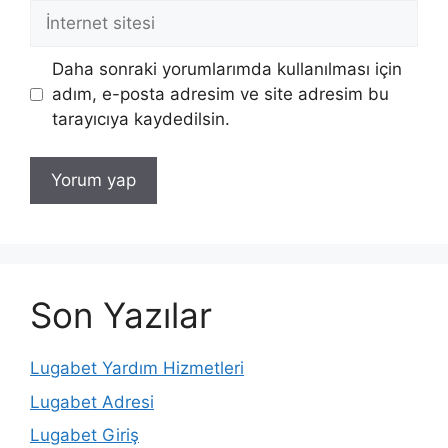
İnternet
sitesi
Daha sonraki yorumlarımda kullanılması için
adım, e-posta adresim ve site adresim bu
tarayıcıya kaydedilsin.
Son Yazılar
Lugabet Yardım Hizmetleri
Lugabet Adresi
Lugabet Giriş