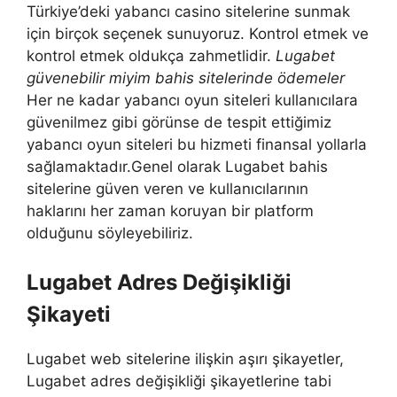
Türkiye’deki yabancı casino sitelerine sunmak
için birçok seçenek sunuyoruz. Kontrol etmek ve
kontrol etmek oldukça zahmetlidir.
Lugabet
güvenebilir miyim bahis sitelerinde ödemeler
Her ne kadar yabancı oyun siteleri kullanıcılara
güvenilmez gibi görünse de tespit ettiğimiz
yabancı oyun siteleri bu hizmeti finansal yollarla
sağlamaktadır.Genel olarak Lugabet bahis
sitelerine güven veren ve kullanıcılarının
haklarını her zaman koruyan bir platform
olduğunu söyleyebiliriz.
Lugabet Adres Değişikliği
Şikayeti
Lugabet web sitelerine ilişkin aşırı şikayetler,
Lugabet adres değişikliği şikayetlerine tabi