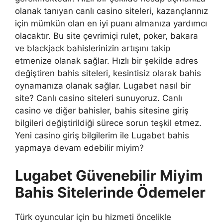
olanak tanıyan canlı casino siteleri, kazançlarınız
için mümkün olan en iyi puanı almanıza yardımcı
olacaktır. Bu site çevrimiçi rulet, poker, bakara
ve blackjack bahislerinizin artışını takip
etmenize olanak sağlar. Hızlı bir şekilde adres
değiştiren bahis siteleri, kesintisiz olarak bahis
oynamanıza olanak sağlar. Lugabet nasıl bir
site? Canlı casino siteleri sunuyoruz. Canlı
casino ve diğer bahisler, bahis sitesine giriş
bilgileri değiştirildiği sürece sorun teşkil etmez.
Yeni casino giriş bilgilerim ile Lugabet bahis
yapmaya devam edebilir miyim?
Lugabet Güvenebilir Miyim
Bahis Sitelerinde Ödemeler
Türk oyuncular için bu hizmeti öncelikle