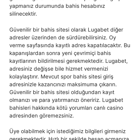
yapmanız durumunda bahis hesabınız
silinecektir.
Güvenilir bir bahis sitesi olarak Lugabet diğer
adresler üzerinden de sürdürebilirsiniz. Oy
verme sayfasında kayıtlı adres kapatılacaktır. Bu
kapanışlardan sonra yeni çevrimiçi bahis
kayıtlarının bildirilmesi gerekmektedir. Lugabet,
adresiniz değişse bile hizmet vermenizi
kolaylaştırır. Mevcut spor bahis sitesi giriş
adresinizle kazancınızı maksimuma çıkarın.
Güvenilir bir bahis sitesi olduğundan kayıt
olmanızı ve para yatırmanızı öneririz. Lugabet
bahisleri hakkında kötü yorumları canlı casino
adresinden göremezsiniz.
Üye olabilmek için istediğimiz bilgileri girmeniz
gerekmektedir. Hızlı bir şekilde hesap açmanıza