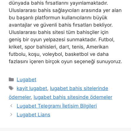
dünyada bahis fırsatlarını yayınlamaktadır.
Uluslararası bahis sağlayıcıları arasında yer alan
bu başarılı platformun kullanıcılarını büyük
avantajlar ve güvenli bahis fırsatları bekliyor.
Uluslararası bahis sitesi tüm bahisçiler için
geniş bir oyun yelpazesi sunmaktadır. Futbol, ​​
kriket, spor bahisleri, dart, tenis, Amerikan
futbolu, koşu, voleybol, basketbol ve daha
fazlasını içeren birçok oyun seçeneği sunuyoruz.
Kategoriler
Lugabet
Etiketler
kayit lugabet
,
lugabet bahis sitelerinde
ödemeler
,
lugabet bahis sitesinde ödemeler
Lugabet Telegramı İletişim Bilgileri
Lugabet Lians