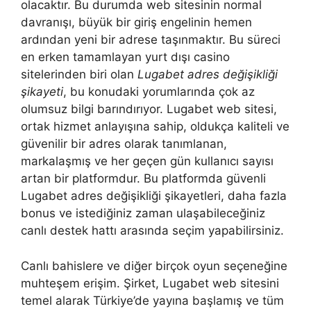
olacaktır. Bu durumda web sitesinin normal
davranışı, büyük bir giriş engelinin hemen
ardından yeni bir adrese taşınmaktır. Bu süreci
en erken tamamlayan yurt dışı casino
sitelerinden biri olan
Lugabet adres değişikliği
şikayeti
, bu konudaki yorumlarında çok az
olumsuz bilgi barındırıyor. Lugabet web sitesi,
ortak hizmet anlayışına sahip, oldukça kaliteli ve
güvenilir bir adres olarak tanımlanan,
markalaşmış ve her geçen gün kullanıcı sayısı
artan bir platformdur. Bu platformda güvenli
Lugabet adres değişikliği şikayetleri, daha fazla
bonus ve istediğiniz zaman ulaşabileceğiniz
canlı destek hattı arasında seçim yapabilirsiniz.
Canlı bahislere ve diğer birçok oyun seçeneğine
muhteşem erişim. Şirket, Lugabet web sitesini
temel alarak Türkiye’de yayına başlamış ve tüm